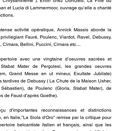
hrysanthème ). Enfin chez Donizetti, La Fille du
han et Lucia di Lammermoor, ouvrage qu’elle a chanté
ctions.
ntense activité opératique, Annick Massis aborde la
privilégiant Fauré, Poulenc, Viardot, Ravel, Debussy,
di, Cimara, Bellini, Puccini, Cimara etc…
pertoire avec une vingtaine d’oeuvres sacrées et
e Stabat Mater de Pergolesi, les grandes oeuvres
em, Grand Messe en ut mineur, Exultate Jubilate)
s tardives de Debussy ( La Chute de la Maison Usher,
Sébastien), de Poulenc (Gloria, Stabat Mater), de
 de Faust d’après Goethe).
u d'importantes reconnaissances et distinctions
en Italie,''La Siola d'Oro'' remise par la critique pour
ertoire belcantiste italien et français, ainsi que les