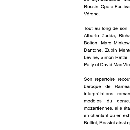
Rossini Opera Festival
Vérone.
Tout au long de son 
Alberto Zedda, Richa
Bolton, Marc Minkows
Dantone, Zubin Mehta
Levine, Simon Rattle,
Pelly et David Mac Vica
Son répertoire recou
baroque de Rameau
interprétations rom
modèles du genre.
mozartiennes, elle étab
en chantant ou en exh
Bellini, Rossini ainsi