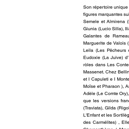
Son répertoire unique 
figures marquantes sui
Semele et Almirena 
Giunia (Lucio Silla), I
Galantes de Rameau.
Marguerite de Valois 
Leila (Les Pêcheurs 
Eudoxie (La Juive) d’
ròles dans Les Conte
Massenet. Chez Bellini
et I Capuleti e I Mont
Moïse et Pharaon ), A
Adèle (Le Comte Ory),
que les versions franç
(Traviata), Gilda (Rig
L'Enfant et les Sortil
des Carmélites) , El