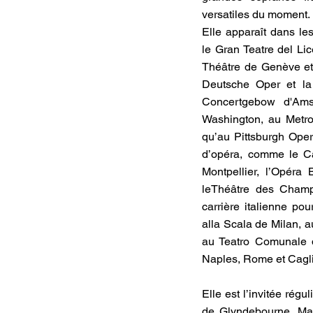
versatiles du moment.
Elle apparaît dans l
le Gran Teatre del Li
Théâtre de Genève et
Deutsche Oper et la
Concertgebow d'Ams
Washington, au Metro
qu’au Pittsburgh Oper
d’opéra, comme le Ca
Montpellier, l’Opéra 
leThéâtre des Champs
carrière italienne po
alla Scala de Milan, a
au Teatro Comunale d
Naples, Rome et Cagli
Elle est l’invitée régu
de Glyndebourne, Magg