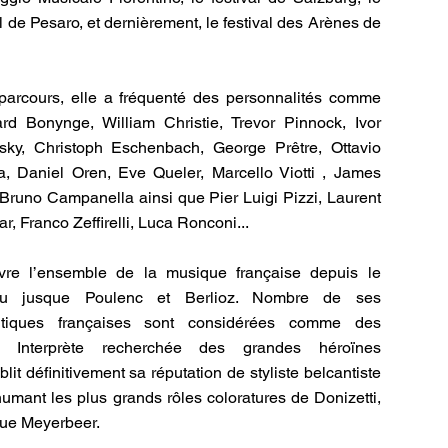
 de Pesaro, et dernièrement, le festival des Arènes de
parcours, elle a fréquenté des personnalités comme
rd Bonynge, William Christie, Trevor Pinnock, Ivor
ky, Christoph Eschenbach, George Prêtre, Ottavio
, Daniel Oren, Eve Queler, Marcello Viotti , James
 Bruno Campanella ainsi que Pier Luigi Pizzi, Laurent
r, Franco Zeffirelli, Luca Ronconi...
vre l’ensemble de la musique française depuis le
 jusque Poulenc et Berlioz. Nombre de ses
antiques françaises sont considérées comme des
 Interprète recherchée des grandes héroïnes
lit définitivement sa réputation de styliste belcantiste
umant les plus grands rôles coloratures de Donizetti,
 que Meyerbeer.