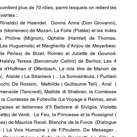
contient plus de 70 rôles, parmi lesquels on retient les
vantes :
(Rinaldo) de Haendel. Donna Anna (Don Giovanni),
lia (Idomeneo) de Mozart. La Folie (Platée) et les Indes
 Philine (Mignon), Ophélie (Hamlet) de Thomas.
(Les Huguenots) et Margherita d’Anjou de Meyerbeer.
de Perles) de Bizet, Roméo et Juliette de Gounod.
Halévy. Teresa (Benvenuto Cellini) de Berlioz. Les 4
s d'Hoffman d' Offenbach. Le ròle titre de Manon de
, Alaide ( La Straniera ) , La Sonnambula, I Puritani
ecchi. De Rossini, Mathilde ( Guillaume Tell) , Anaï (
menaide (Tancredi), Matilde di Shabran, la Comtesse
 la Comtesse de Folleville (Le Voyage à Reims), ainsi
aises et italiennes d’Il Barbiere di Siviglia. Violetta
oletto) de Verdi. Le Feu, la Princesse et le Rossignol (
èges) de Maurice Ravel. Blanche de la Force (Dialogue
le ( La Voix Humaine ) de F.Poulenc. De Messager ,