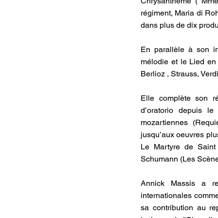
Chrysanthème ( Mme C
régiment, Maria di Ro
dans plus de dix produ
En parallèle à son i
mélodie et le Lied en 
Berlioz , Strauss, Ver
Elle complète son ré
d’oratorio depuis l
mozartiennes (Requi
jusqu’aux oeuvres plu
Le Martyre de Saint 
Schumann (Les Scènes
Annick Massis a reç
internationales comme, 
sa contribution au rep