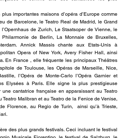
es plus importantes maisons d’opéra d’Europe comme
ceu de Barcelone, le Teatro Real de Madrid, le Grand
 l’Opernhaus de Zurich, Le Staatsoper de Vienne, le
 Philarmonie de Berlin, La Monnaie de Bruxelles,
terdam. Annick Massis chante aux Etats-Unis à
politan Opera of New York, Avery Fisher Hall, ainsi
a. En France , elle fréquente les principaux Théâtres
pitole de Toulouse, les Opéras de Marseille, Nice,
Bastille, l’Opéra de Monte-Carlo l’Opéra Garnier et
 Elysées à Paris. Elle signe la plus prestigieuse
ur une cantatrice française en apparaissant au Teatro
u Teatro Malibran et au Teatro de la Fenice de Venise,
e Florence, au Regio de Turin, ainsi qu’à Trieste,
ari.
lière des plus grands festivals. Ceci incluant le festival
io Musicale Fiorentino, le festival de Salzburg, le